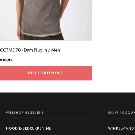
gekozen
worden
op
de
productpagina
CGTMD70 - Dnm Plug In / Men
€
10,95
SELECTEER EEN OPTIE
WEBSHOP GEGEVENS
JOUW ACCOU
HOODIE-BEDRUKKEN.NL
WINKELMAND