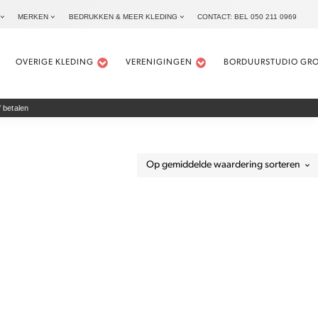
MERKEN
BEDRUKKEN & MEER KLEDING
CONTACT: BEL 050 211 0969
OVERIGE KLEDING
VERENIGINGEN
BORDUURSTUDIO GR
 betalen