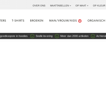
OVER ONS
MAATTABELLEN
OP MAAT
OP KLEUR
TERS
T-SHIRTS
BROEKEN
MAN/VROUW/KIDS
ORGANISCH
goedkoopste in hoodies
Snelle levering
Meer dan 2000 artikelen
Achteraf