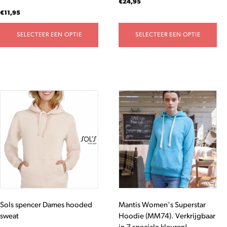
€
24,95
productpagina
productpagina
€
11,95
SELECTEER EEN OPTIE
SELECTEER EEN OPTIE
Dit
Dit
product
product
heeft
heeft
meerdere
meerdere
variaties.
variaties.
Deze
Deze
optie
optie
kan
kan
gekozen
gekozen
worden
worden
Sols spencer Dames hooded
Mantis Women's Superstar
op
op
sweat
Hoodie (MM74). Verkrijgbaar
de
de