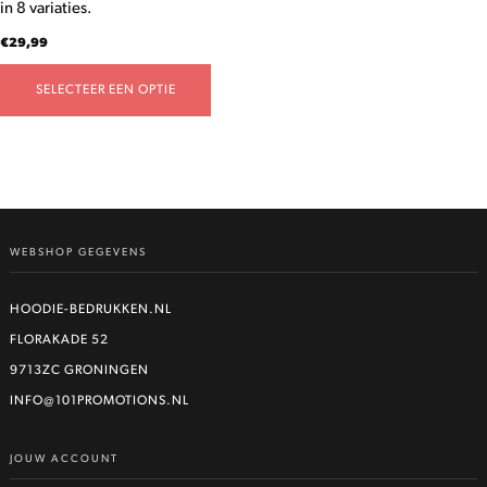
in 8 variaties.
productpagina
€
29,99
SELECTEER EEN OPTIE
WEBSHOP GEGEVENS
HOODIE-BEDRUKKEN.NL
FLORAKADE 52
9713ZC GRONINGEN
INFO@101PROMOTIONS.NL
JOUW ACCOUNT