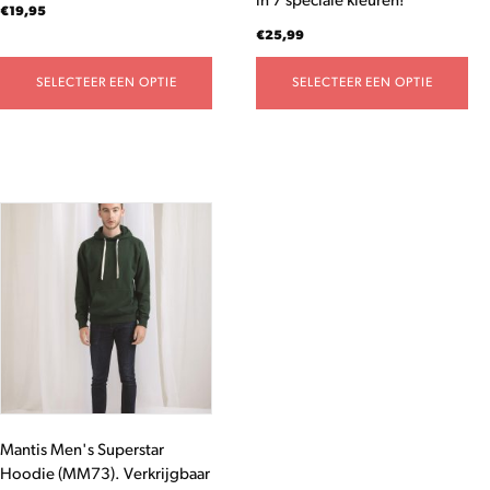
in 7 speciale kleuren!
productpagina
productpagina
€
19,95
€
25,99
SELECTEER EEN OPTIE
SELECTEER EEN OPTIE
Dit
product
heeft
meerdere
variaties.
Deze
optie
kan
gekozen
worden
Mantis Men's Superstar
op
Hoodie (MM73). Verkrijgbaar
de