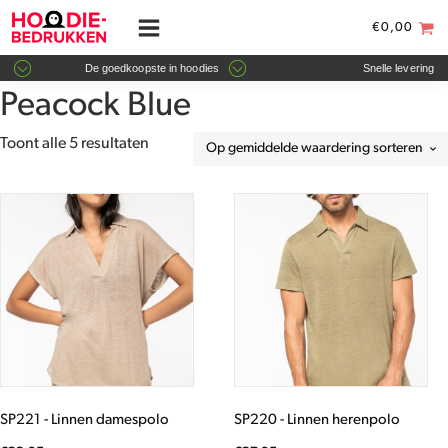
€
0,00
De goedkoopste in hoodies
Snelle levering
Peacock Blue
Gesorteerd
Toont alle 5 resultaten
op
gemiddelde
Dit
Dit
waardering
product
product
heeft
heeft
meerdere
meerdere
variaties.
variaties.
Deze
Deze
optie
optie
kan
kan
gekozen
gekozen
worden
worden
SP221 - Linnen damespolo
SP220 - Linnen herenpolo
op
op
de
de