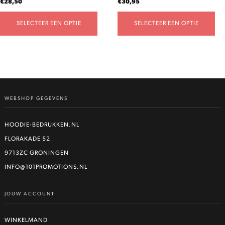
€
28,50
€
30,95
productpagina
productpagina
SELECTEER EEN OPTIE
SELECTEER EEN OPTIE
WEBSHOP GEGEVENS
HOODIE-BEDRUKKEN.NL
FLORAKADE 52
9713ZC GRONINGEN
INFO@101PROMOTIONS.NL
JOUW ACCOUNT
WINKELMAND