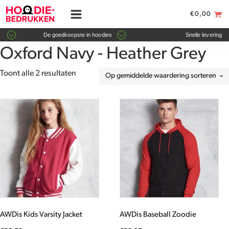
€
0,00
De goedkoopste in hoodies
Snelle levering
Oxford Navy - Heather Grey
Gesorteerd
Toont alle 2 resultaten
op
gemiddelde
Dit
Dit
waardering
product
product
heeft
heeft
meerdere
meerdere
variaties.
variaties.
Deze
Deze
optie
optie
kan
kan
gekozen
gekozen
worden
worden
AWDis Kids Varsity Jacket
AWDis Baseball Zoodie
op
op
de
de