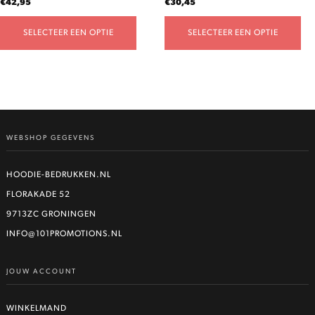
€
42,95
€
30,45
productpagina
productpagina
SELECTEER EEN OPTIE
SELECTEER EEN OPTIE
WEBSHOP GEGEVENS
HOODIE-BEDRUKKEN.NL
FLORAKADE 52
9713ZC GRONINGEN
INFO@101PROMOTIONS.NL
JOUW ACCOUNT
WINKELMAND