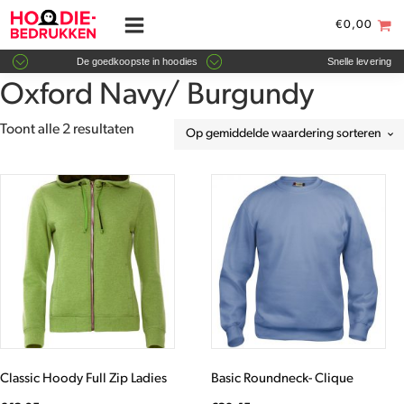
€
0,00
De goedkoopste in hoodies
Snelle levering
Oxford Navy/ Burgundy
Gesorteerd
Toont alle 2 resultaten
op
gemiddelde
Dit
Dit
waardering
product
product
heeft
heeft
meerdere
meerdere
variaties.
variaties.
Deze
Deze
optie
optie
kan
kan
gekozen
gekozen
worden
worden
Classic Hoody Full Zip Ladies
Basic Roundneck- Clique
op
op
de
de