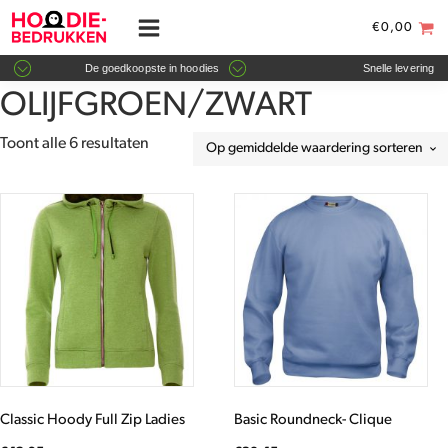
€
0,00
De goedkoopste in hoodies
Snelle levering
OLIJFGROEN/ZWART
Gesorteerd
Toont alle 6 resultaten
op
gemiddelde
Dit
Dit
waardering
product
product
heeft
heeft
meerdere
meerdere
variaties.
variaties.
Deze
Deze
optie
optie
kan
kan
gekozen
gekozen
worden
worden
Classic Hoody Full Zip Ladies
Basic Roundneck- Clique
op
op
de
de