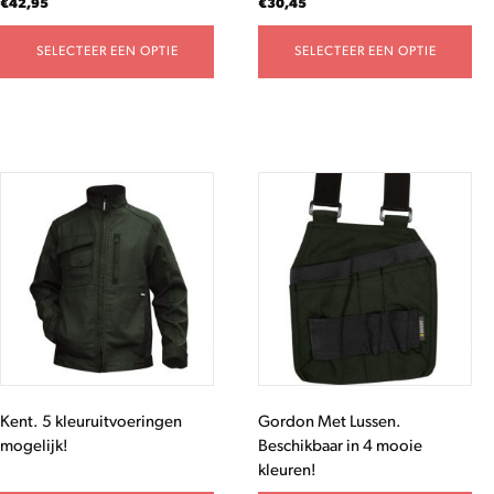
€
42,95
€
30,45
productpagina
productpagina
SELECTEER EEN OPTIE
SELECTEER EEN OPTIE
Kent. 5 kleuruitvoeringen
Gordon Met Lussen.
mogelijk!
Beschikbaar in 4 mooie
kleuren!