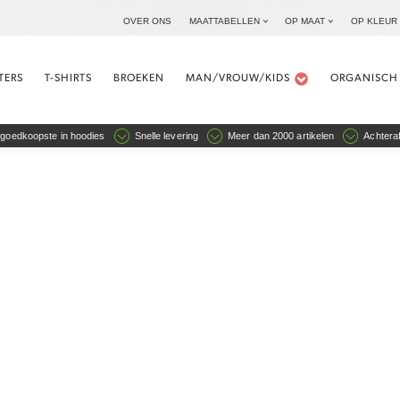
OVER ONS
MAATTABELLEN
OP MAAT
OP KLEUR
TERS
T-SHIRTS
BROEKEN
MAN/VROUW/KIDS
ORGANISCH
goedkoopste in hoodies
Snelle levering
Meer dan 2000 artikelen
Achteraf