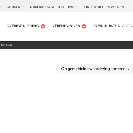
MERKEN
BEDRUKKEN & MEER KLEDING
CONTACT: BEL 050 211 0969
OVERIGE KLEDING
VERENIGINGEN
BORDUURSTUDIO GR
 betalen