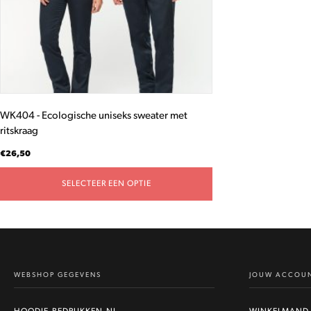
gekozen
worden
op
de
productpagina
WK404 - Ecologische uniseks sweater met
ritskraag
€
26,50
SELECTEER EEN OPTIE
WEBSHOP GEGEVENS
JOUW ACCOU