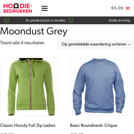
€
0,00
De goedkoopste in hoodies
Snelle levering
Moondust Grey
Gesorteerd
Toont alle 4 resultaten
op
gemiddelde
Dit
Dit
waardering
product
product
heeft
heeft
meerdere
meerdere
variaties.
variaties.
Deze
Deze
optie
optie
kan
kan
gekozen
gekozen
worden
worden
Classic Hoody Full Zip Ladies
Basic Roundneck- Clique
op
op
de
de