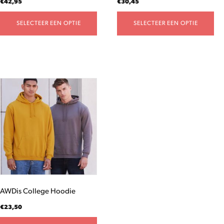
€
42,95
€
30,45
productpagina
productpagina
SELECTEER EEN OPTIE
SELECTEER EEN OPTIE
Dit
product
heeft
meerdere
variaties.
Deze
optie
kan
gekozen
worden
AWDis College Hoodie
op
de
€
23,50
productpagina