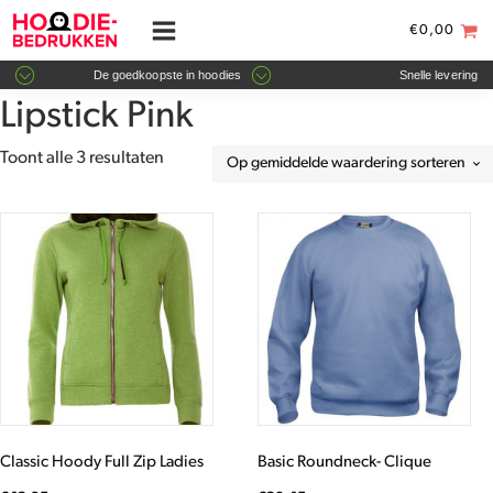
€
0,00
De goedkoopste in hoodies
Snelle levering
Lipstick Pink
Gesorteerd
Toont alle 3 resultaten
op
gemiddelde
Dit
Dit
waardering
product
product
heeft
heeft
meerdere
meerdere
variaties.
variaties.
Deze
Deze
optie
optie
kan
kan
gekozen
gekozen
worden
worden
Classic Hoody Full Zip Ladies
Basic Roundneck- Clique
op
op
de
de