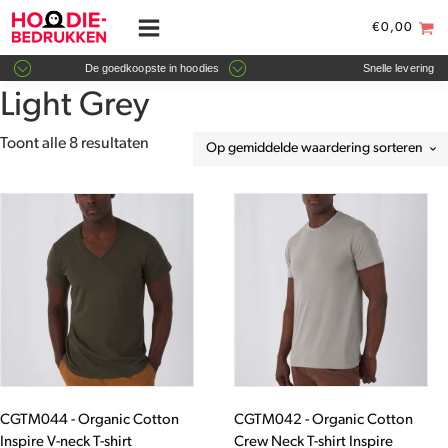
€
0,00
De goedkoopste in hoodies
Snelle levering
Light Grey
Gesorteerd
Toont alle 8 resultaten
op
gemiddelde
Dit
Dit
waardering
product
product
heeft
heeft
meerdere
meerdere
variaties.
variaties.
Deze
Deze
optie
optie
kan
kan
gekozen
gekozen
worden
worden
CGTM044 - Organic Cotton
CGTM042 - Organic Cotton
op
op
Inspire V-neck T-shirt
Crew Neck T-shirt Inspire
de
de