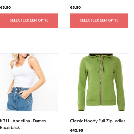
productpagina
productpagina
€
5,50
€
5,50
SELECTEER EEN OPTIE
SELECTEER EEN OPTIE
Dit
Dit
product
product
heeft
heeft
meerdere
meerdere
variaties.
variaties.
Deze
Deze
optie
optie
kan
kan
gekozen
gekozen
worden
worden
K311 - Angelina - Dames
Classic Hoody Full Zip Ladies
op
op
Racerback
de
de
€
42,95