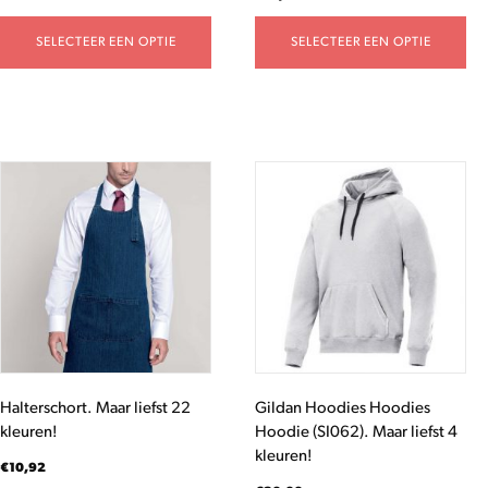
SELECTEER EEN OPTIE
SELECTEER EEN OPTIE
Dit
Dit
product
product
heeft
heeft
meerdere
meerdere
variaties.
variaties.
Deze
Deze
optie
optie
kan
kan
gekozen
gekozen
worden
worden
Halterschort. Maar liefst 22
Gildan Hoodies Hoodies
op
op
kleuren!
Hoodie (SI062). Maar liefst 4
de
de
kleuren!
productpagina
productpagina
€
10,92