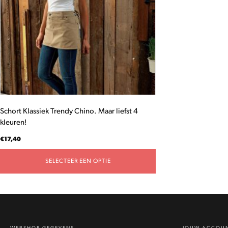
Deze
optie
kan
gekozen
worden
op
de
productpagina
Schort Klassiek Trendy Chino. Maar liefst 4
kleuren!
€
17,40
SELECTEER EEN OPTIE