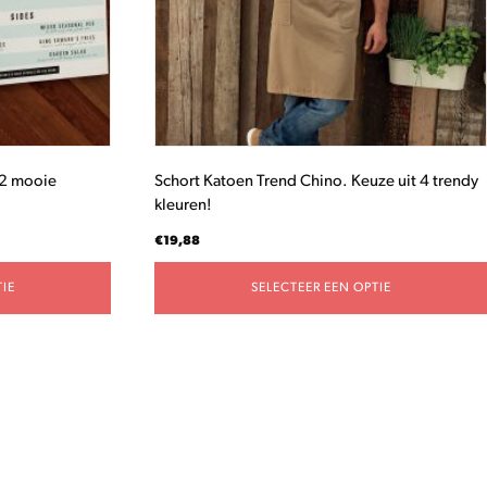
gekozen
worden
op
de
productpagina
32 mooie
Schort Katoen Trend Chino. Keuze uit 4 trendy
kleuren!
€
19,88
IE
SELECTEER EEN OPTIE