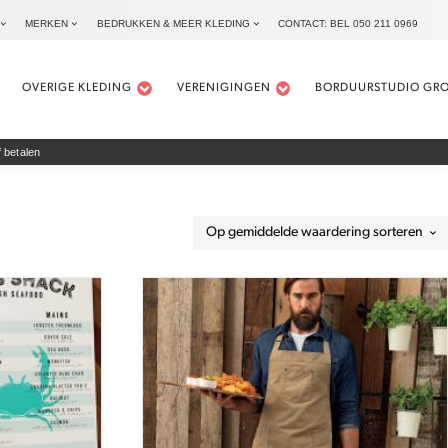
MERKEN
BEDRUKKEN & MEER KLEDING
CONTACT: BEL 050 211 0969
OVERIGE KLEDING
VERENIGINGEN
BORDUURSTUDIO GR
 betalen
Dit
product
heeft
meerdere
variaties.
Deze
optie
kan