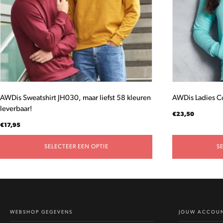
optie
optie
kan
kan
gekozen
gekozen
worden
worden
op
op
de
de
productpagina
productpagina
AWDis Sweatshirt JH030, maar liefst 58 kleuren
AWDis Ladies C
leverbaar!
€
23,50
€
17,95
SELECTEER EEN OPTIE
S
WEBSHOP GEGEVENS
JOUW ACCOU