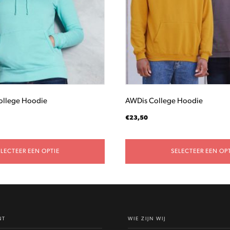
optie
kan
gekozen
worden
op
de
productpagina
ollege Hoodie
AWDis College Hoodie
€
23,50
ELECTEER EEN OPTIE
SELECTEER EEN OPT
NT
WIE ZIJN WIJ