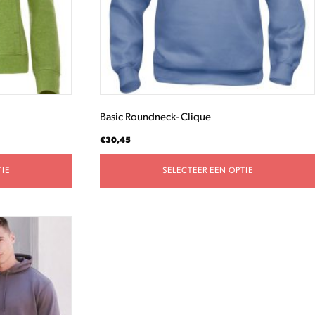
gekozen
worden
op
de
productpagina
Basic Roundneck- Clique
€
30,45
IE
SELECTEER EEN OPTIE