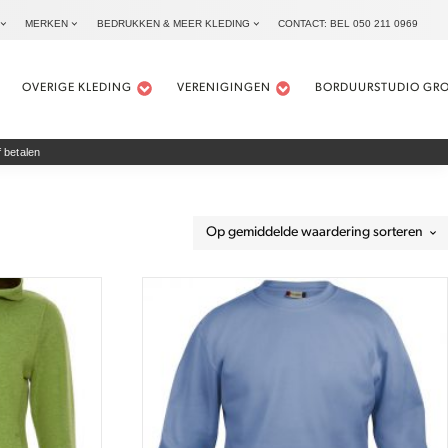
MERKEN
BEDRUKKEN & MEER KLEDING
CONTACT: BEL 050 211 0969
OVERIGE KLEDING
VERENIGINGEN
BORDUURSTUDIO GR
 betalen
Dit
product
heeft
meerdere
variaties.
Deze
optie
kan