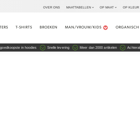
OVER ONS
MAATTABELLEN
OP MAAT
OP KLEUR
TERS
T-SHIRTS
BROEKEN
MAN/VROUW/KIDS
ORGANISCH
goedkoopste in hoodies
Snelle levering
Meer dan 2000 artikelen
Achteraf