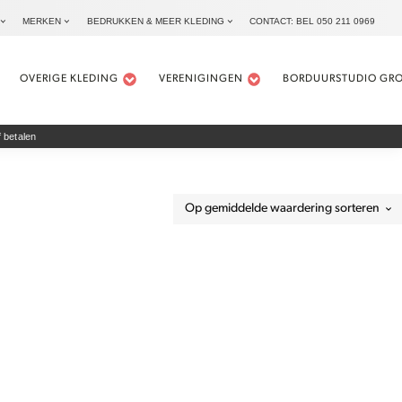
MERKEN
BEDRUKKEN & MEER KLEDING
CONTACT: BEL 050 211 0969
OVERIGE KLEDING
VERENIGINGEN
BORDUURSTUDIO GR
 betalen