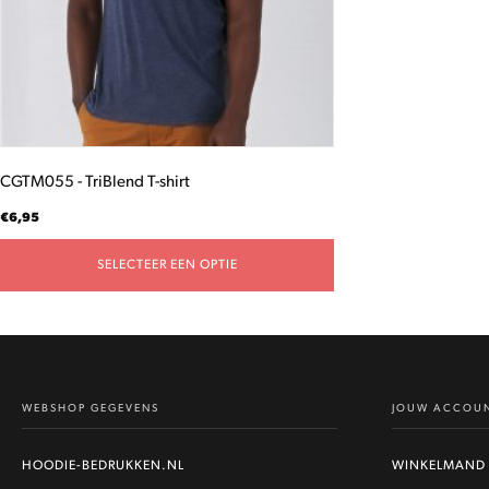
gekozen
worden
op
de
productpagina
CGTM055 - TriBlend T-shirt
€
6,95
SELECTEER EEN OPTIE
WEBSHOP GEGEVENS
JOUW ACCOU
HOODIE-BEDRUKKEN.NL
WINKELMAND