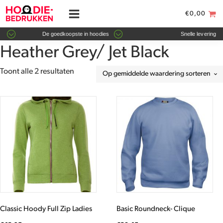
€
0,00
De goedkoopste in hoodies
Snelle levering
Heather Grey/ Jet Black
Gesorteerd
Toont alle 2 resultaten
op
gemiddelde
Dit
Dit
waardering
product
product
heeft
heeft
meerdere
meerdere
variaties.
variaties.
Deze
Deze
optie
optie
kan
kan
gekozen
gekozen
worden
worden
Classic Hoody Full Zip Ladies
Basic Roundneck- Clique
op
op
de
de