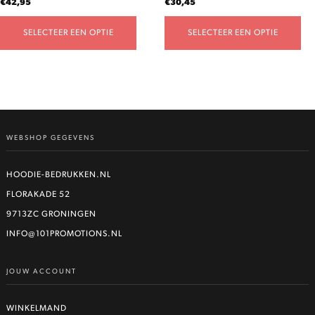
€
42,95
€
30,45
productpagina
productpagina
SELECTEER EEN OPTIE
SELECTEER EEN OPTIE
WEBSHOP GEGEVENS
HOODIE-BEDRUKKEN.NL
FLORAKADE 52
9713ZC GRONINGEN
INFO@101PROMOTIONS.NL
JOUW ACCOUNT
WINKELMAND