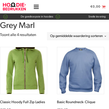
€
0,00
De goedkoopste in hoodies
Snelle levering
Grey Marl
Gesorteerd
Toont alle 4 resultaten
op
gemiddelde
Dit
Dit
waardering
product
product
heeft
heeft
meerdere
meerdere
variaties.
variaties.
Deze
Deze
optie
optie
kan
kan
gekozen
gekozen
worden
worden
Classic Hoody Full Zip Ladies
Basic Roundneck- Clique
op
op
de
de