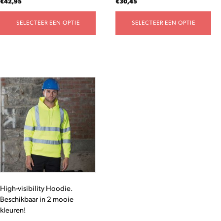
€
42,95
€
30,45
productpagina
productpagina
SELECTEER EEN OPTIE
SELECTEER EEN OPTIE
Dit
product
heeft
meerdere
variaties.
Deze
optie
kan
gekozen
worden
High-visibility Hoodie.
op
Beschikbaar in 2 mooie
de
kleuren!
productpagina