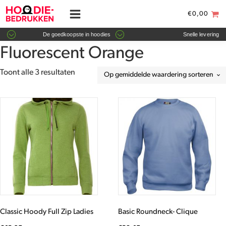
€
0,00
De goedkoopste in hoodies
Snelle levering
Fluorescent Orange
Gesorteerd
Toont alle 3 resultaten
op
gemiddelde
Dit
Dit
waardering
product
product
heeft
heeft
meerdere
meerdere
variaties.
variaties.
Deze
Deze
optie
optie
kan
kan
gekozen
gekozen
worden
worden
Classic Hoody Full Zip Ladies
Basic Roundneck- Clique
op
op
de
de