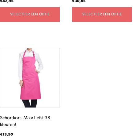
€
42,95
€
30,45
productpagina
productpagina
SELECTEER EEN OPTIE
SELECTEER EEN OPTIE
Dit
product
heeft
meerdere
variaties.
Deze
optie
kan
gekozen
worden
Schortkort. Maar liefst 38
op
kleuren!
de
productpagina
€
13,50