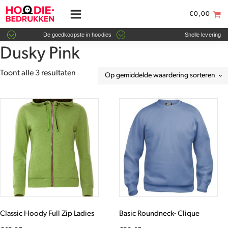
€
0,00
De goedkoopste in hoodies
Snelle levering
Dusky Pink
Gesorteerd
Toont alle 3 resultaten
op
gemiddelde
Dit
Dit
waardering
product
product
heeft
heeft
meerdere
meerdere
variaties.
variaties.
Deze
Deze
optie
optie
kan
kan
gekozen
gekozen
worden
worden
Classic Hoody Full Zip Ladies
Basic Roundneck- Clique
op
op
de
de