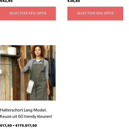
€
42,95
€
30,45
productpagina
productpagina
SELECTEER EEN OPTIE
SELECTEER EEN OPTIE
Dit
product
heeft
meerdere
variaties.
Deze
optie
kan
gekozen
worden
Halterschort Lang Model.
op
Keuze uit 60 trendy kleuren!
de
productpagina
Prijsklasse:
-
€
17,50
€
175.017,50