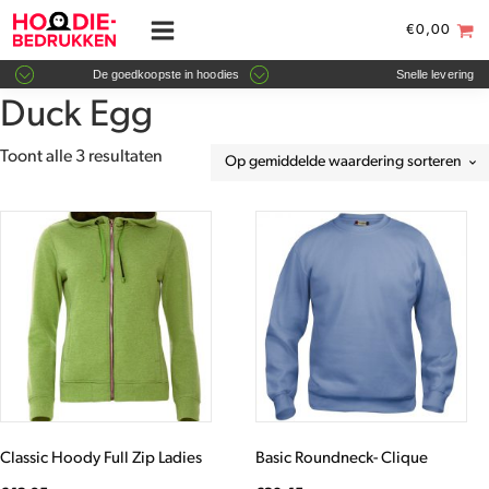
€
0,00
De goedkoopste in hoodies
Snelle levering
Duck Egg
Gesorteerd
Toont alle 3 resultaten
op
gemiddelde
Dit
Dit
waardering
product
product
heeft
heeft
meerdere
meerdere
variaties.
variaties.
Deze
Deze
optie
optie
kan
kan
gekozen
gekozen
worden
worden
Classic Hoody Full Zip Ladies
Basic Roundneck- Clique
op
op
de
de