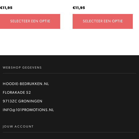
productpagina
productpagina
€
11,95
€
11,95
SELECTEER EEN OPTIE
SELECTEER EEN OPTIE
WEBSHOP GEGEVENS
HOODIE-BEDRUKKEN.NL
FLORAKADE 52
9713ZC GRONINGEN
INFO@101PROMOTIONS.NL
JOUW ACCOUNT