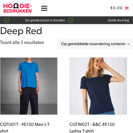
€
0,00
De goedkoopste in hoodies
Snelle levering
Deep Red
Gesorteerd
Toont alle 2 resultaten
op
gemiddelde
Dit
Dit
waardering
product
product
heeft
heeft
meerdere
meerdere
variaties.
variaties.
Deze
Deze
optie
optie
kan
kan
gekozen
gekozen
worden
worden
CGTU01T - #E150 Men’s T-
CGTW02T - B&C #E150
op
op
shirt
Ladies T-shirt
de
de