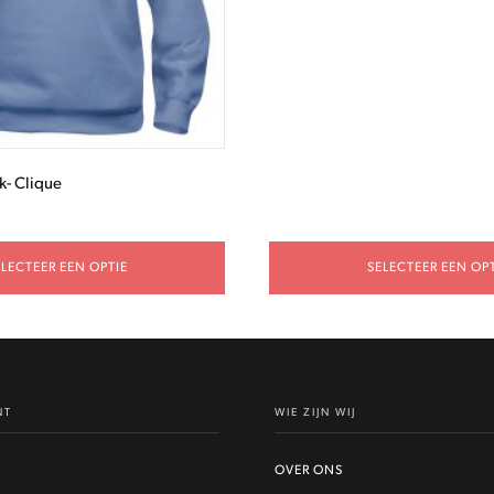
gekozen
worden
op
de
productpagina
k- Clique
ELECTEER EEN OPTIE
SELECTEER EEN OPT
NT
WIE ZIJN WIJ
OVER ONS