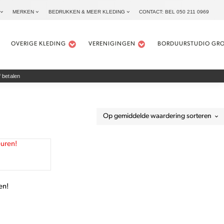
MERKEN
BEDRUKKEN & MEER KLEDING
CONTACT: BEL 050 211 0969
OVERIGE KLEDING
VERENIGINGEN
BORDUURSTUDIO GR
 betalen
en!