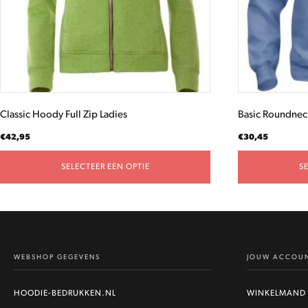
gekozen
gekozen
worden
worden
op
op
de
de
productpagina
productpagina
Classic Hoody Full Zip Ladies
Basic Roundnec
€
42,95
€
30,45
SELECTEER EEN OPTIE
S
WEBSHOP GEGEVENS
JOUW ACCOU
HOODIE-BEDRUKKEN.NL
WINKELMAND