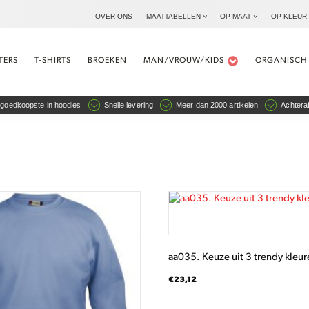
OVER ONS
MAATTABELLEN
OP MAAT
OP KLEUR
TERS
T-SHIRTS
BROEKEN
MAN/VROUW/KIDS
ORGANISCH
goedkoopste in hoodies
Snelle levering
Meer dan 2000 artikelen
Achteraf
Dit
product
heeft
meerdere
aa035. Keuze uit 3 trendy kleur
variaties.
Deze
€
23,12
optie
kan