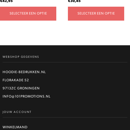
€
42,95
€
30,45
productpagina
productpagina
SELECTEER EEN OPTIE
SELECTEER EEN OPTIE
WEBSHOP GEGEVENS
HOODIE-BEDRUKKEN.NL
FLORAKADE 52
9713ZC GRONINGEN
INFO@101PROMOTIONS.NL
JOUW ACCOUNT
WINKELMAND