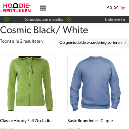
€
0,00
De goedkoopste in hoodies
Snelle levering
Cosmic Black/ White
Gesorteerd
Toont alle 2 resultaten
op
gemiddelde
Dit
Dit
waardering
product
product
heeft
heeft
meerdere
meerdere
variaties.
variaties.
Deze
Deze
optie
optie
kan
kan
gekozen
gekozen
worden
worden
Classic Hoody Full Zip Ladies
Basic Roundneck- Clique
op
op
de
de