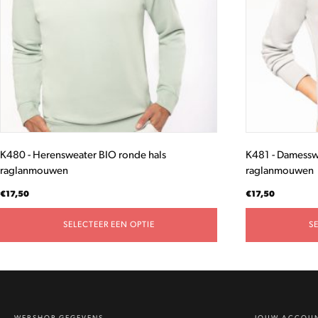
Deze
Deze
optie
optie
kan
kan
gekozen
gekozen
worden
worden
op
op
de
de
productpagina
productpagina
K480 - Herensweater BIO ronde hals
K481 - Damessw
raglanmouwen
raglanmouwen
€
17,50
€
17,50
SELECTEER EEN OPTIE
S