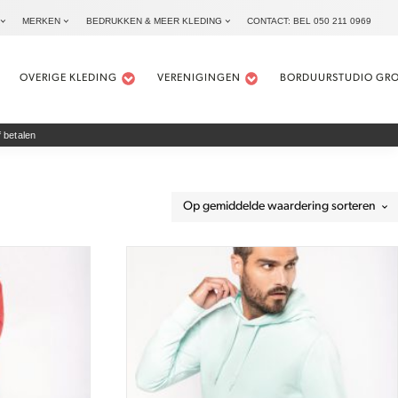
MERKEN
BEDRUKKEN & MEER KLEDING
CONTACT: BEL 050 211 0969
OVERIGE KLEDING
VERENIGINGEN
BORDUURSTUDIO GR
 betalen
Dit
product
heeft
meerdere
variaties.
Deze
optie
kan