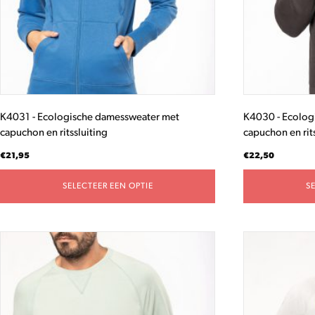
gekozen
gekozen
worden
worden
op
op
de
de
productpagina
productpagina
K4031 - Ecologische damessweater met
K4030 - Ecolog
capuchon en ritssluiting
capuchon en rits
€
21,95
€
22,50
SELECTEER EEN OPTIE
S
Dit
Dit
product
product
heeft
heeft
meerdere
meerdere
variaties.
variaties.