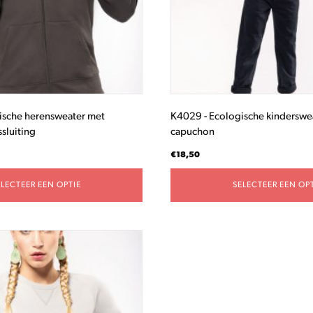
gekozen
worden
op
de
productpagina
ische herensweater met
K4029 - Ecologische kinderswe
sluiting
capuchon
€
18,50
ELECTEER EEN OPTIE
SELECTEER EEN OPT