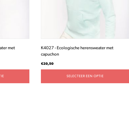
gekozen
worden
op
de
productpagina
ater met
K4027 - Ecologische herensweater met
capuchon
€
20,50
IE
SELECTEER EEN OPTIE