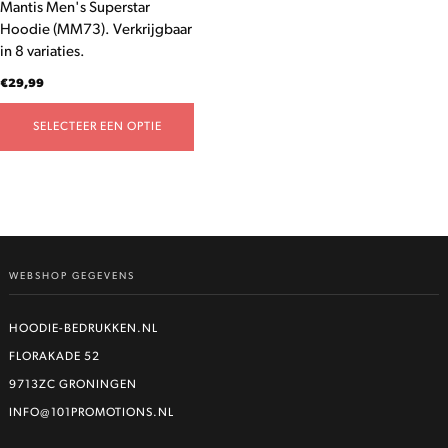
Mantis Men's Superstar
op
Hoodie (MM73). Verkrijgbaar
de
in 8 variaties.
productpagina
€
29,99
SELECTEER EEN OPTIE
WEBSHOP GEGEVENS
HOODIE-BEDRUKKEN.NL
FLORAKADE 52
9713ZC GRONINGEN
INFO@101PROMOTIONS.NL