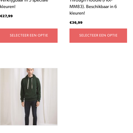
Verkrijgbaar in 5 speciale
Through Hoodie (PRX-
de
de
kleuren!
MM83). Beschikbaar in 6
productpagina
productpagina
kleuren!
€
27,99
€
36,99
SELECTEER EEN OPTIE
SELECTEER EEN OPTIE
Dit
product
heeft
meerdere
variaties.
Deze
optie
kan
gekozen
worden