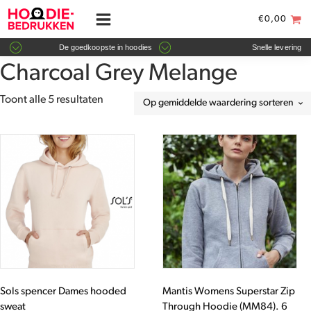
€
0,00
De goedkoopste in hoodies
Snelle levering
Charcoal Grey Melange
Gesorteerd
Toont alle 5 resultaten
op
gemiddelde
Dit
Dit
waardering
product
product
heeft
heeft
meerdere
meerdere
variaties.
variaties.
Deze
Deze
optie
optie
kan
kan
gekozen
gekozen
worden
worden
Sols spencer Dames hooded
Mantis Womens Superstar Zip
op
op
sweat
Through Hoodie (MM84). 6
de
de