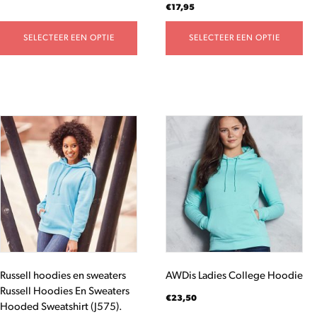
€
17,95
SELECTEER EEN OPTIE
SELECTEER EEN OPTIE
Dit
Dit
product
product
heeft
heeft
meerdere
meerdere
variaties.
variaties.
Deze
Deze
optie
optie
kan
kan
gekozen
gekozen
worden
worden
Russell hoodies en sweaters
AWDis Ladies College Hoodie
op
op
Russell Hoodies En Sweaters
de
de
€
23,50
Hooded Sweatshirt (J575).
productpagina
productpagina