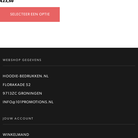
€
23,50
productpagina
SELECTEER EEN OPTIE
WEBSHOP GEGEVENS
HOODIE-BEDRUKKEN.NL
FLORAKADE 52
9713ZC GRONINGEN
INFO@101PROMOTIONS.NL
JOUW ACCOUNT
WINKELMAND