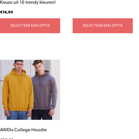
Keuze uit 16 trendy kleuren!
€
16,95
SELECTEER EEN OPTIE
SELECTEER EEN OPTIE
Dit
product
heeft
meerdere
variaties.
Deze
optie
kan
gekozen
worden
AWDis College Hoodie
op
de