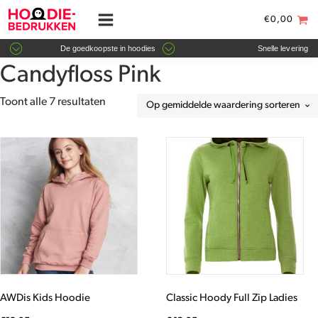
€
0,00
De goedkoopste in hoodies
Snelle levering
Candyfloss Pink
Gesorteerd
Toont alle 7 resultaten
op
gemiddelde
Dit
Dit
waardering
product
product
heeft
heeft
meerdere
meerdere
variaties.
variaties.
Deze
Deze
optie
optie
kan
kan
gekozen
gekozen
worden
worden
AWDis Kids Hoodie
Classic Hoody Full Zip Ladies
op
op
de
de