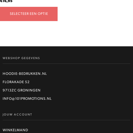
€
16,95
productpagina
SELECTEER EEN OPTIE
WEBSHOP GEGEVENS
HOODIE-BEDRUKKEN.NL
FLORAKADE 52
9713ZC GRONINGEN
INFO@101PROMOTIONS.NL
JOUW ACCOUNT
WINKELMAND