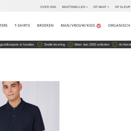
OVER ONS
MAATTABELLEN
OP MAAT
OP KLEUR
TERS
T-SHIRTS
BROEKEN
MAN/VROUW/KIDS
ORGANISCH
goedkoopste in hoodies
Snelle levering
Meer dan 2000 artikelen
Achteraf