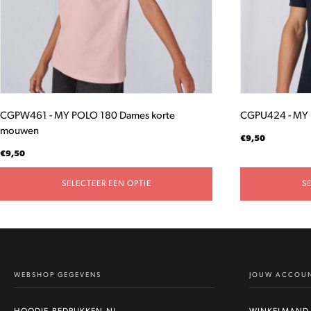
gekozen
gekozen
worden
worden
op
op
de
de
productpagina
productpagina
CGPW461 - MY POLO 180 Dames korte
CGPU424 - MY 
mouwen
€
9,50
€
9,50
SELECTEER EEN OPTIE
S
WEBSHOP GEGEVENS
JOUW ACCOU