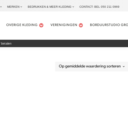
MERKEN
BEDRUKKEN & MEER KLEDING
CONTACT: BEL 050 211 0969
OVERIGE KLEDING
VERENIGINGEN
BORDUURSTUDIO GR
 betalen