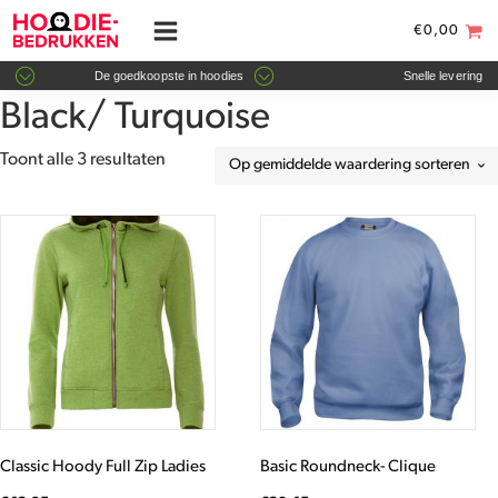
€
0,00
De goedkoopste in hoodies
Snelle levering
Black/ Turquoise
Gesorteerd
Toont alle 3 resultaten
op
gemiddelde
Dit
Dit
waardering
product
product
heeft
heeft
meerdere
meerdere
variaties.
variaties.
Deze
Deze
optie
optie
kan
kan
gekozen
gekozen
worden
worden
Classic Hoody Full Zip Ladies
Basic Roundneck- Clique
op
op
de
de