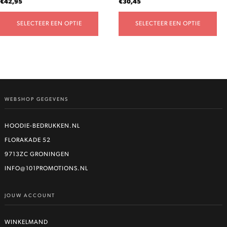
€
42,95
€
30,45
productpagina
productpagina
SELECTEER EEN OPTIE
SELECTEER EEN OPTIE
WEBSHOP GEGEVENS
HOODIE-BEDRUKKEN.NL
FLORAKADE 52
9713ZC GRONINGEN
INFO@101PROMOTIONS.NL
JOUW ACCOUNT
WINKELMAND