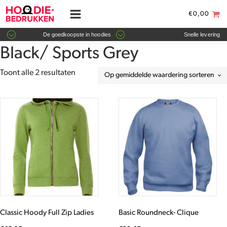
€
0,00
De goedkoopste in hoodies
Snelle levering
Black/ Sports Grey
Gesorteerd
Toont alle 2 resultaten
op
gemiddelde
Dit
Dit
waardering
product
product
heeft
heeft
meerdere
meerdere
variaties.
variaties.
Deze
Deze
optie
optie
kan
kan
gekozen
gekozen
worden
worden
Classic Hoody Full Zip Ladies
Basic Roundneck- Clique
op
op
de
de