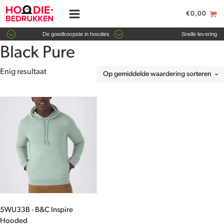
€
0,00
De goedkoopste in hoodies
Snelle levering
Black Pure
Enig resultaat
Dit
product
heeft
meerdere
variaties.
Deze
optie
kan
gekozen
worden
5WU33B - B&C Inspire
op
Hooded
de