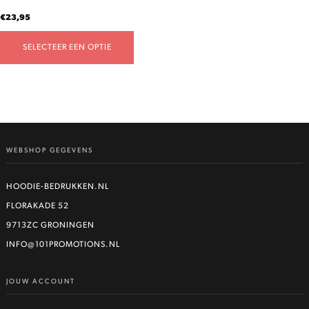
productpagina
€
23,95
SELECTEER EEN OPTIE
WEBSHOP GEGEVENS
HOODIE-BEDRUKKEN.NL
FLORAKADE 52
9713ZC GRONINGEN
INFO@101PROMOTIONS.NL
JOUW ACCOUNT