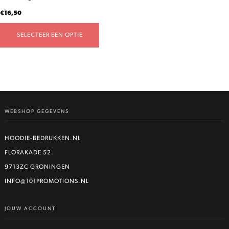
productpagina
€
16,50
SELECTEER EEN OPTIE
WEBSHOP GEGEVENS
HOODIE-BEDRUKKEN.NL
FLORAKADE 52
9713ZC GRONINGEN
INFO@101PROMOTIONS.NL
JOUW ACCOUNT