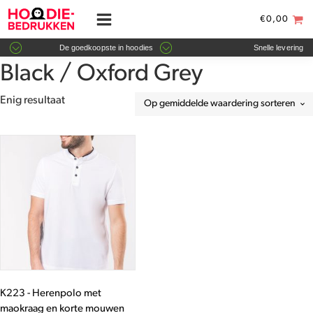
€
0,00
De goedkoopste in hoodies
Snelle levering
Black / Oxford Grey
Enig resultaat
Dit
product
heeft
meerdere
variaties.
Deze
optie
kan
gekozen
worden
K223 - Herenpolo met
op
maokraag en korte mouwen
de