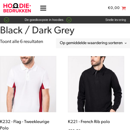
€
0,00
De goedkoopste in hoodies
Snelle levering
Black / Dark Grey
Gesorteerd
Toont alle 6 resultaten
op
gemiddelde
Dit
Dit
waardering
product
product
heeft
heeft
meerdere
meerdere
variaties.
variaties.
Deze
Deze
optie
optie
kan
kan
gekozen
gekozen
worden
worden
K232 - Flag - Tweekleurige
K221 - French Rib polo
op
op
Polo
de
de