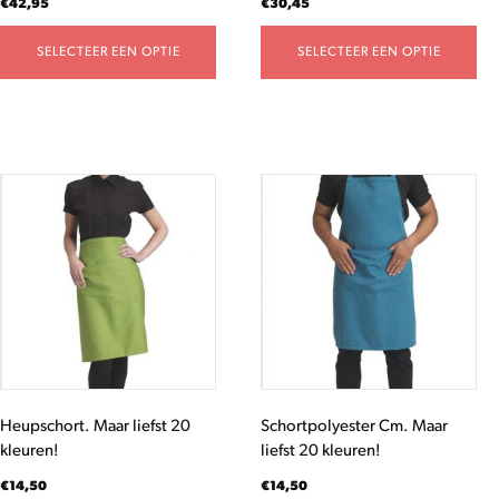
€
42,95
€
30,45
productpagina
productpagina
SELECTEER EEN OPTIE
SELECTEER EEN OPTIE
Dit
Dit
product
product
heeft
heeft
meerdere
meerdere
variaties.
variaties.
Deze
Deze
optie
optie
kan
kan
gekozen
gekozen
worden
worden
Heupschort. Maar liefst 20
Schortpolyester Cm. Maar
op
op
kleuren!
liefst 20 kleuren!
de
de
productpagina
productpagina
€
14,50
€
14,50