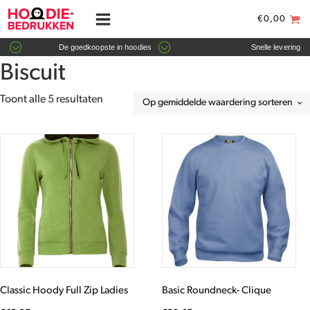
€
0,00
De goedkoopste in hoodies
Snelle levering
Biscuit
Gesorteerd
Toont alle 5 resultaten
op
gemiddelde
Dit
Dit
waardering
product
product
heeft
heeft
meerdere
meerdere
variaties.
variaties.
Deze
Deze
optie
optie
kan
kan
gekozen
gekozen
worden
worden
Classic Hoody Full Zip Ladies
Basic Roundneck- Clique
op
op
de
de