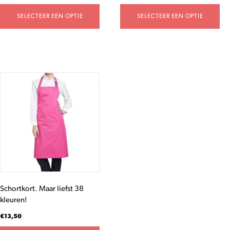
SELECTEER EEN OPTIE
SELECTEER EEN OPTIE
Dit
product
heeft
meerdere
variaties.
Deze
optie
kan
gekozen
worden
Schortkort. Maar liefst 38
op
kleuren!
de
productpagina
€
13,50