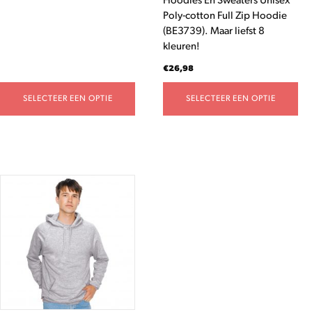
Hoodies En Sweaters Unisex
productpagina
productpagina
Poly-cotton Full Zip Hoodie
(BE3739). Maar liefst 8
kleuren!
€
26,98
SELECTEER EEN OPTIE
SELECTEER EEN OPTIE
Dit
product
heeft
meerdere
variaties.
Deze
optie
kan
gekozen