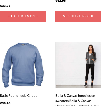
€
42,95
productpagina
productpagina
€
23,95
SELECTEER EEN OPTIE
SELECTEER EEN OPTIE
Dit
Dit
product
product
heeft
heeft
meerdere
meerdere
variaties.
variaties.
Deze
Deze
optie
optie
kan
kan
gekozen
gekozen
worden
worden
Basic Roundneck- Clique
Bella & Canvas hoodies en
op
op
sweaters Bella & Canvas
de
de
€
30,45