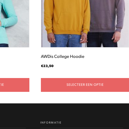
optie
kan
gekozen
worden
op
de
productpagina
AWDis College Hoodie
€
23,50
IE
SELECTEER EEN OPTIE
INFORMATIE