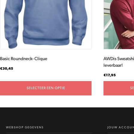
optie
optie
kan
kan
gekozen
gekozen
worden
worden
op
op
de
de
productpagina
productpagina
Basic Roundneck- Clique
AWDis Sweatshir
leverbaar!
€
30,45
€
17,95
SELECTEER EEN OPTIE
S
WEBSHOP GEGEVENS
JOUW ACCOU