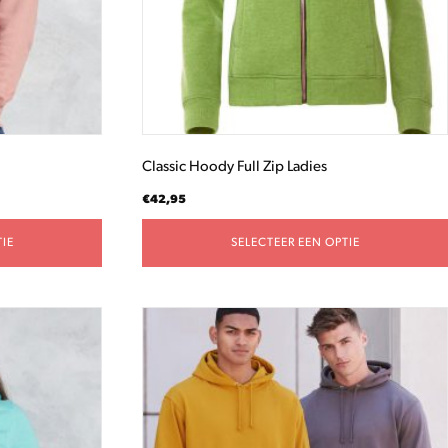
gekozen
worden
op
de
productpagina
Classic Hoody Full Zip Ladies
€
42,95
IE
SELECTEER EEN OPTIE
Dit
product
heeft
meerdere
variaties.
Deze