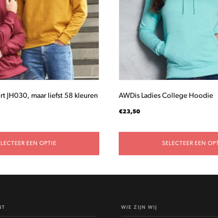
optie
kan
gekozen
worden
op
de
productpagina
t JH030, maar liefst 58 kleuren
AWDis Ladies College Hoodie
€
23,50
ELECTEER EEN OPTIE
SELECTEER EEN OPT
NT
WIE ZIJN WIJ